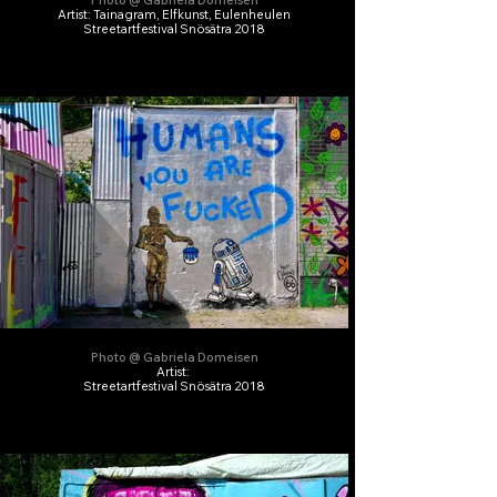
Photo @ Gabriela Domeisen
Artist: Tainagram, Elfkunst, Eulenheulen
Streetartfestival Snösätra 2018
Photo @ Gabriela Domeisen
Artist:
Streetartfestival Snösätra 2018