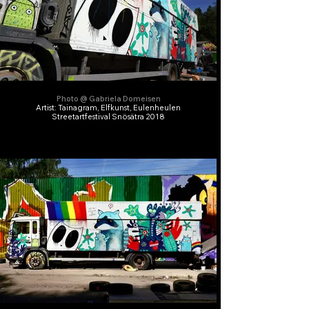
Photo @ Gabriela Domeisen
Artist: Tainagram, Elfkunst, Eulenheulen
Streetartfestival Snösätra 2018