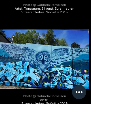
Photo @ Gabriela Domeisen
Artist: Tainagram, Elfkunst, Eulenheulen
Streetartfestival Snösätra 2018
Photo @ Gabriela Domeisen
Artist:
Streetartfestival Snösätra 2018